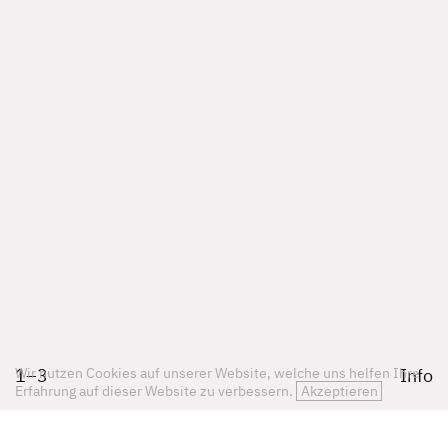
1
–
3
Info
Wir nutzen Cookies auf unserer Website, welche uns helfen Ihre
Erfahrung auf dieser Website zu verbessern.
Akzeptieren
Bahnhofsareal