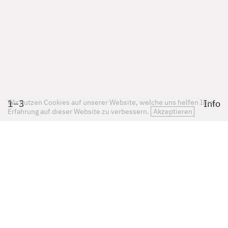
1
–
3
Info
Wir nutzen Cookies auf unserer Website, welche uns helfen Ihre
Erfahrung auf dieser Website zu verbessern.
Akzeptieren
Eingangs- und Gastronomiegebäude Orangerie
Grugapark Essen 2024
Nichtoffener Realisierungswettbewerb
1. Preis
Der Grugapark ist vor fast 100 Jahren entstanden,
und seine heutige Gestaltung spiegelt weniger