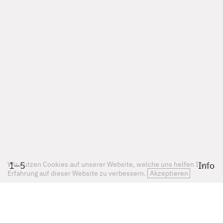
1
–
5
Info
Wir nutzen Cookies auf unserer Website, welche uns helfen Ihre
Erfahrung auf dieser Website zu verbessern.
Akzeptieren
Mainzer Tor
Miltenberg 2018